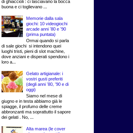
di ghiaccioli : ci lasciavano la bocca
buona e ci toglievano ...
Memorie dalla sala
giochi: 10 videogiochi
arcade anni '80 e '90
(prima puntata)
Ormai quando si parla
di sale giochi si intendono quei
luoghi tristi, pieni di slot machine,
dove anziani e disperati spendono i
loro a...
Gelato artigianale: i
vostri gusti preferiti
(degli anni '80, '90 e di
oggi)
Siamo nel mese di
giugno e in testa abbiamo già le
spiagge, il profumo delle creme
abbronzanti ma soprattutto il sapore
dei gelati . No, ...
Alta marea (le cover