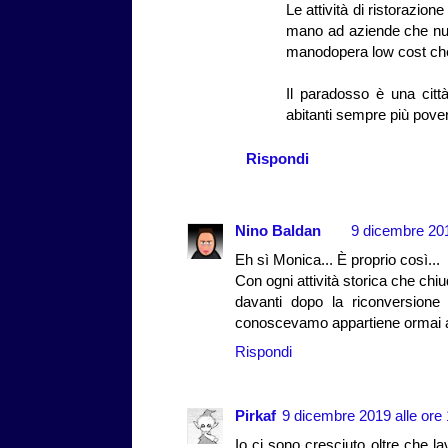
Le attività di ristorazio
mano ad aziende che null
manodopera low cost che
Il paradosso è una città
abitanti sempre più pover
Rispondi
Nino Baldan
9 dicembre 201
Eh sì Monica... È proprio così...
Con ogni attività storica che chi
davanti dopo la riconversion
conoscevamo appartiene ormai a
Rispondi
Pirkaf
9 dicembre 2019 alle ore
Io ci sono cresciuto oltre che la