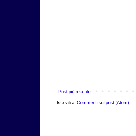
Post più recente
Iscriviti a:
Commenti sul post (Atom)