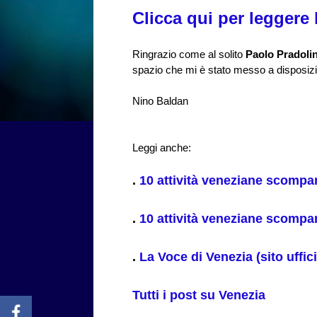
Clicca qui per leggere l
Ringrazio come al solito
Paolo Pradoli
spazio che mi è stato messo a disposiz
Nino Baldan
Leggi anche:
.
10 attività veneziane scompa
.
10 attività veneziane scompa
.
La Voce di Venezia (sito uffici
Tutti i post su Venezia