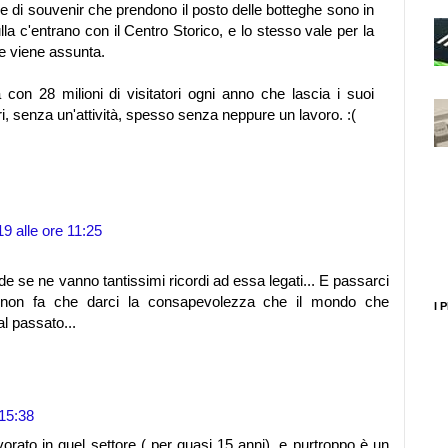
ne e di souvenir che prendono il posto delle botteghe sono in
a c'entrano con il Centro Storico, e lo stesso vale per la
 viene assunta.
 con 28 milioni di visitatori ogni anno che lascia i suoi
i, senza un'attività, spesso senza neppure un lavoro. :(
9 alle ore 11:25
ude se ne vanno tantissimi ricordi ad essa legati... E passarci
e non fa che darci la consapevolezza che il mondo che
I 
l passato...
 15:38
vorato in quel settore ( per quasi 15 anni), e purtroppo è un