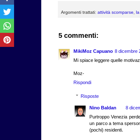
Argomenti trattati:
attività scomparse
,
la
5 commenti:
MikiMoz Capuano
8 dicembre 2
Mi spiace leggere quelle motivazion
Moz-
Rispondi
Risposte
Nino Baldan
8 dice
Purtroppo Venezia perde 1
un parco a tema spersona
(pochi) residenti.