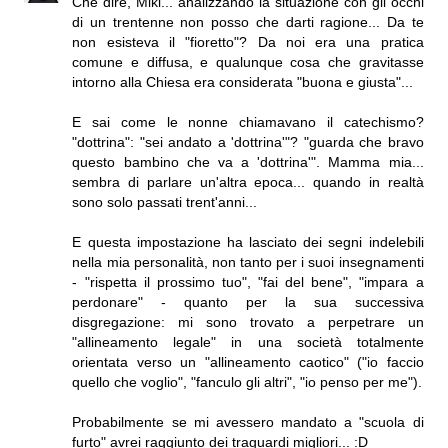
Che dire, Miki... analizzando la situazione con gli occhi
di un trentenne non posso che darti ragione... Da te
non esisteva il "fioretto"? Da noi era una pratica
comune e diffusa, e qualunque cosa che gravitasse
intorno alla Chiesa era considerata "buona e giusta"...
E sai come le nonne chiamavano il catechismo?
"dottrina": "sei andato a 'dottrina'"? "guarda che bravo
questo bambino che va a 'dottrina'". Mamma mia...
sembra di parlare un'altra epoca... quando in realtà
sono solo passati trent'anni...
E questa impostazione ha lasciato dei segni indelebili
nella mia personalità, non tanto per i suoi insegnamenti
- "rispetta il prossimo tuo", "fai del bene", "impara a
perdonare" - quanto per la sua successiva
disgregazione: mi sono trovato a perpetrare un
"allineamento legale" in una società totalmente
orientata verso un "allineamento caotico" ("io faccio
quello che voglio", "fanculo gli altri", "io penso per me").
Probabilmente se mi avessero mandato a "scuola di
furto" avrei raggiunto dei traguardi migliori... :D