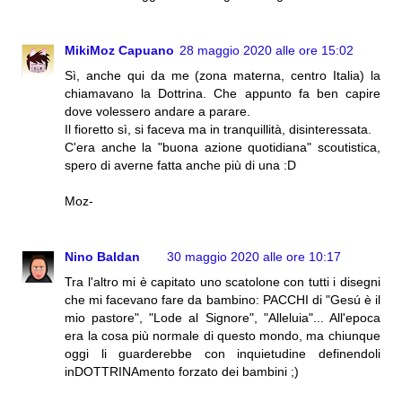
MikiMoz Capuano
28 maggio 2020 alle ore 15:02
Sì, anche qui da me (zona materna, centro Italia) la
chiamavano la Dottrina. Che appunto fa ben capire
dove volessero andare a parare.
Il fioretto sì, si faceva ma in tranquillità, disinteressata.
C'era anche la "buona azione quotidiana" scoutistica,
spero di averne fatta anche più di una :D
Moz-
Nino Baldan
30 maggio 2020 alle ore 10:17
Tra l'altro mi è capitato uno scatolone con tutti i disegni
che mi facevano fare da bambino: PACCHI di "Gesú è il
mio pastore", "Lode al Signore", "Alleluia"... All'epoca
era la cosa più normale di questo mondo, ma chiunque
oggi li guarderebbe con inquietudine definendoli
inDOTTRINAmento forzato dei bambini ;)