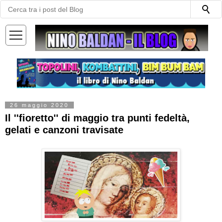
—
—
—
26 maggio 2020
Il ''fioretto'' di maggio tra punti fedeltà,
gelati e canzoni travisate