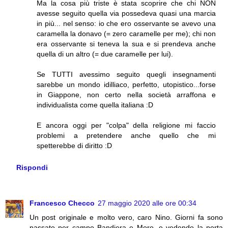
Ma la cosa più triste è stata scoprire che chi NON
avesse seguito quella via possedeva quasi una marcia
in più... nel senso: io che ero osservante se avevo una
caramella la donavo (= zero caramelle per me); chi non
era osservante si teneva la sua e si prendeva anche
quella di un altro (= due caramelle per lui).
Se TUTTI avessimo seguito quegli insegnamenti
sarebbe un mondo idilliaco, perfetto, utopistico...forse
in Giappone, non certo nella società arraffona e
individualista come quella italiana :D
E ancora oggi per "colpa" della religione mi faccio
problemi a pretendere anche quello che mi
spetterebbe di diritto :D
Rispondi
Francesco Checco
27 maggio 2020 alle ore 00:34
Un post originale e molto vero, caro Nino. Giorni fa sono
passato per campo Bandiera e Moro, e vedendo la porta