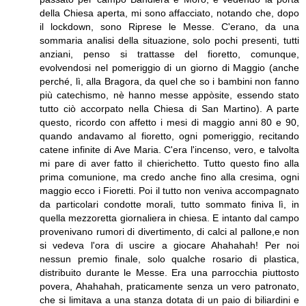
della Chiesa aperta, mi sono affacciato, notando che, dopo
il lockdown, sono Riprese le Messe. C'erano, da una
sommaria analisi della situazione, solo pochi presenti, tutti
anziani, penso si trattasse del fioretto, comunque,
evolvendosi nel pomeriggio di un giorno di Maggio (anche
perché, lì, alla Bragora, da quel che so i bambini non fanno
più catechismo, nè hanno messe appòsite, essendo stato
tutto ciò accorpato nella Chiesa di San Martino). A parte
questo, ricordo con affetto i mesi di maggio anni 80 e 90,
quando andavamo al fioretto, ogni pomeriggio, recitando
catene infinite di Ave Maria. C'era l'incenso, vero, e talvolta
mi pare di aver fatto il chierichetto. Tutto questo fino alla
prima comunione, ma credo anche fino alla cresima, ogni
maggio ecco i Fioretti. Poi il tutto non veniva accompagnato
da particolari condotte morali, tutto sommato finiva lì, in
quella mezzoretta giornaliera in chiesa. E intanto dal campo
provenivano rumori di divertimento, di calci al pallone,e non
si vedeva l'ora di uscire a giocare Ahahahah! Per noi
nessun premio finale, solo qualche rosario di plastica,
distribuito durante le Messe. Era una parrocchia piuttosto
povera, Ahahahah, praticamente senza un vero patronato,
che si limitava a una stanza dotata di un paio di biliardini e