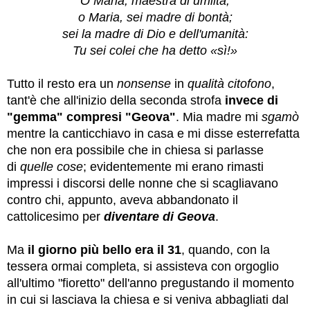
O Maria, maestra di umiltà,
o Maria, sei madre di bontà;
sei la madre di Dio e dell'umanità:
Tu sei colei che ha detto «sì!»
Tutto il resto era un
nonsense
in
qualità citofono
,
tant'è che all'inizio della seconda strofa
invece di
"gemma"
compresi "Geova"
. Mia madre mi
sgamò
mentre la canticchiavo in casa e mi disse esterrefatta
che non era possibile che in chiesa si parlasse
di
quelle cose
;
evidentemente mi erano rimasti
impressi i discorsi delle nonne che si scagliavano
contro chi, appunto, aveva abbandonato il
cattolicesimo per
diventare
di Geova
.
Ma
il giorno più bello era il 31
, quando, con la
tessera ormai completa, si assisteva con orgoglio
all'ultimo "fioretto" dell'anno pregustando il momento
in cui si lasciava la chiesa e si veniva abbagliati dal