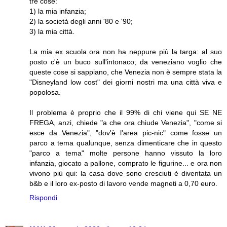
tre cose:
1) la mia infanzia;
2) la società degli anni '80 e '90;
3) la mia città.
La mia ex scuola ora non ha neppure più la targa: al suo
posto c'è un buco sull'intonaco; da veneziano voglio che
queste cose si sappiano, che Venezia non è sempre stata la
"Disneyland low cost" dei giorni nostri ma una città viva e
popolosa.
Il problema è proprio che il 99% di chi viene qui SE NE
FREGA, anzi, chiede "a che ora chiude Venezia", "come si
esce da Venezia", "dov'è l'area pic-nic" come fosse un
parco a tema qualunque, senza dimenticare che in questo
"parco a tema" molte persone hanno vissuto la loro
infanzia, giocato a pallone, comprato le figurine... e ora non
vivono più qui: la casa dove sono cresciuti è diventata un
b&b e il loro ex-posto di lavoro vende magneti a 0,70 euro.
Rispondi