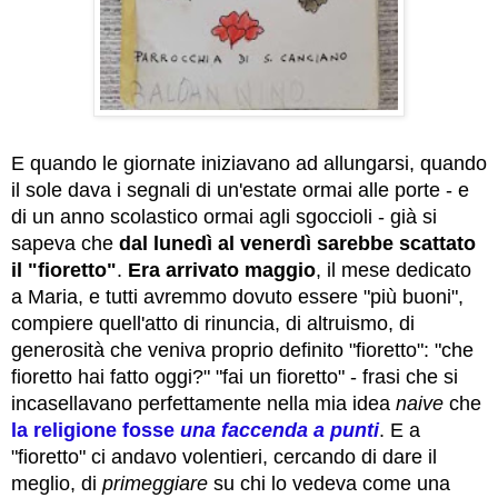
E quando le giornate iniziavano ad allungarsi, quando
il sole dava i segnali di un'estate ormai alle porte - e
di un anno scolastico ormai agli sgoccioli - già si
sapeva che
dal lunedì al venerdì
sarebbe scattato
il "fioretto"
.
Era arrivato maggio
, il mese dedicato
a Maria, e tutti avremmo dovuto essere "più buoni",
compiere quell'atto di rinuncia, di altruismo, di
generosità che veniva proprio definito "fioretto": "che
fioretto hai fatto oggi?" "fai un fioretto" - frasi che si
incasellavano perfettamente nella mia idea
naive
che
la religione fosse
una faccenda a punti
. E a
"fioretto" ci andavo volentieri, cercando di dare il
meglio, di
primeggiare
su chi lo vedeva come una