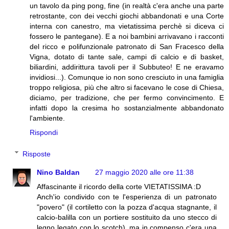
un tavolo da ping pong, fine (in realtà c'era anche una parte
retrostante, con dei vecchi giochi abbandonati e una Corte
interna con canestro, ma vietatissima perchè si diceva ci
fossero le pantegane). E a noi bambini arrivavano i racconti
del ricco e polifunzionale patronato di San Fracesco della
Vigna, dotato di tante sale, campi di calcio e di basket,
biliardini, addirittura tavoli per il Subbuteo! E ne eravamo
invidiosi...). Comunque io non sono cresciuto in una famiglia
troppo religiosa, più che altro si facevano le cose di Chiesa,
diciamo, per tradizione, che per fermo convincimento. E
infatti dopo la cresima ho sostanzialmente abbandonato
l'ambiente.
Rispondi
Risposte
Nino Baldan
27 maggio 2020 alle ore 11:38
Affascinante il ricordo della corte VIETATISSIMA :D
Anch'io condivido con te l'esperienza di un patronato
"povero" (il cortiletto con la pozza d'acqua stagnante, il
calcio-balilla con un portiere sostituito da uno stecco di
legno legato con lo scotch), ma in compenso c'era una