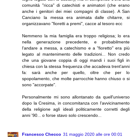
comunità "ricca" di catechisti e animatori (che erano
anche i genitori dei miei compagni di classe). A San
Canciano la messa era animata dalle chitarre, si
organizzavano "fioretti a premi", cacce al tesoro ecc
Nemmeno la mia famiglia era troppo religiosa; lo era
nella generazione precedente, e probabilmente
l'andare a messa, a catechismo e a "fioretto" era più
legato al mantenimento delle tradizioni... Non credo
che una giovane coppia di oggi mandi i suoi figli in
chiesa con la stessa frequenza che accadeva trent'anni
fa: sarà anche per quello, oltre che per lo
spopolamento, che molte parrocchie hanno chiuso o si
sono "accorpate".
Personalmente mi sono allontanato da quell'universo
dopo la Cresima, in concomitanza con l'avvicinamento
della religione agli ideali politicamente corretti degli
anni '90... o forse stavo solo crescendo...
Francesco Checco
31 maggio 2020 alle ore 00:01