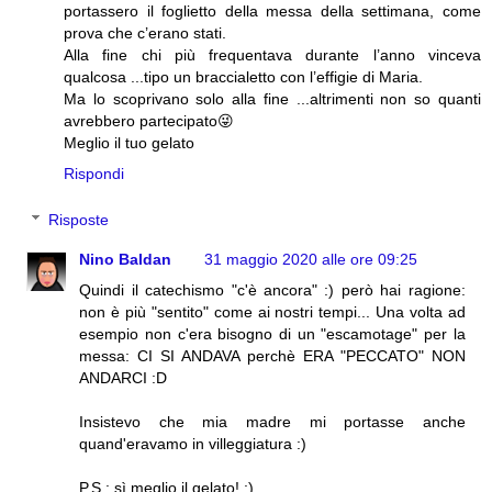
portassero il foglietto della messa della settimana, come
prova che c’erano stati.
Alla fine chi più frequentava durante l’anno vinceva
qualcosa ...tipo un braccialetto con l’effigie di Maria.
Ma lo scoprivano solo alla fine ...altrimenti non so quanti
avrebbero partecipato😜
Meglio il tuo gelato
Rispondi
Risposte
Nino Baldan
31 maggio 2020 alle ore 09:25
Quindi il catechismo "c'è ancora" :) però hai ragione:
non è più "sentito" come ai nostri tempi... Una volta ad
esempio non c'era bisogno di un "escamotage" per la
messa: CI SI ANDAVA perchè ERA "PECCATO" NON
ANDARCI :D
Insistevo che mia madre mi portasse anche
quand'eravamo in villeggiatura :)
P.S.: sì meglio il gelato! ;)