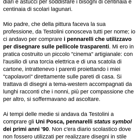
diari e astucci per soddisfare i bisogni di centinaia e
centinaia di scolari lagunari.
Mio padre, che della pittura faceva la sua
professione, da Testolini conosceva tutti per nome; io
ci andavo per comprare
i pennarelli che utilizzavo
per disegnare sulle pellicole trasparenti
.
Mi ero in
pratica costruito un piccolo "cinema" artigianale: con
l'ausilio di una torcia elettrica e di una scatola di
cartone, intrattenevo i parenti proiettando i miei
"capolavori" direttamente sulle pareti di casa. Si
trattava di disegni a tema-western accompagnati da
lunghi racconti che i nonni, più per compassione che
per altro, si soffermavano ad ascoltare.
Ai tempi delle medie si andava da Testolini a
comprare gli
Uni Posca, pennarelli
status symbol
dei primi anni '90
. Non c'era diario scolastico dove
non fossero utilizzati per realizzare disegni in stile