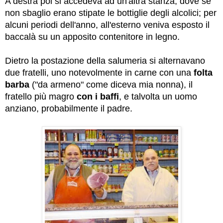
A destra poi si accedeva ad un'altra stanza, dove se
non sbaglio erano stipate le bottiglie degli alcolici; per
alcuni periodi dell'anno, all'esterno veniva esposto il
baccalà su un apposito contenitore in legno.
Dietro la postazione della salumeria si alternavano
due fratelli, uno notevolmente in carne con una
folta
barba
("da armeno" come diceva mia nonna), il
fratello più magro
con i baffi
, e talvolta un uomo
anziano, probabilmente il padre.