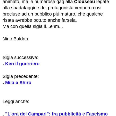
animato, ma le numerose gag alla
Clouseau
legate
alla sbadataggine del protagonista vennero così
precluse ad un pubblico più maturo, che qualche
risata avrebbe potuto anche farsela.
Ma con quella sigla lì...ehm...
Nino Baldan
Sigla successiva:
.
Ken il guerriero
Sigla precedente:
.
Mila e Shiro
Leggi anche:
.
"L'ora del Campari": tra pubblicità e Fascismo