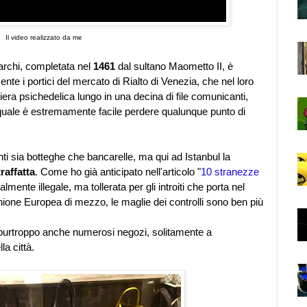
Il video realizzato da me
archi, completata nel
1461
dal sultano Maometto II, è
nte i portici del mercato di Rialto di Venezia, che nel loro
niera psichedelica lungo in una decina di file comunicanti,
l quale è estremamente facile perdere qualunque punto di
i sia botteghe che bancarelle, ma qui ad Istanbul la
raffatta
. Come ho già anticipato nell'articolo "
10 stranezze
ialmente illegale, ma tollerata per gli introiti che porta nel
nione Europea di mezzo, le maglie dei controlli sono ben più
purtroppo anche numerosi negozi, solitamente a
la città.