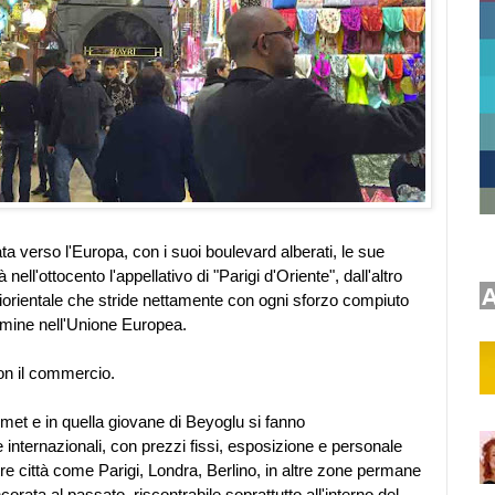
ata verso l'Europa, con i suoi boulevard alberati, le sue
nell'ottocento l'appellativo di "Parigi d'Oriente", dall'altro
iorientale che stride nettamente con ogni sforzo compiuto
rmine nell'Unione Europea.
on il commercio.
hmet e in quella giovane di Beyoglu si fanno
internazionali, con prezzi fissi, esposizione e personale
ltre città come Parigi, Londra, Berlino, in altre zone permane
orata al passato, riscontrabile soprattutto all'interno del