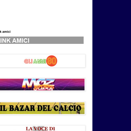
nk amici