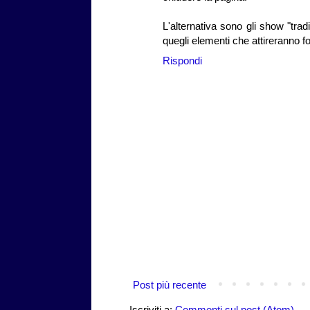
L'alternativa sono gli show "tradiz
quegli elementi che attireranno f
Rispondi
Post più recente
Iscriviti a:
Commenti sul post (Atom)