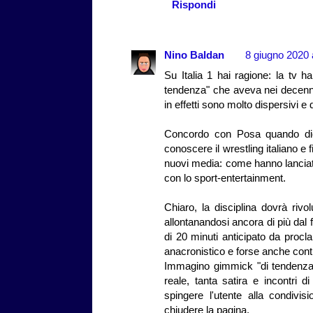
Rispondi
Nino Baldan
8 giugno 2020 
Su Italia 1 hai ragione: la tv h
tendenza" che aveva nei decenni
in effetti sono molto dispersivi e
Concordo con Posa quando dice
conoscere il wrestling italiano e
nuovi media: come hanno lanciato
con lo sport-entertainment.
Chiaro, la disciplina dovrà riv
allontanandosi ancora di più dal f
di 20 minuti anticipato da procla
anacronistico e forse anche con
Immagino gimmick "di tendenza" in
reale, tanta satira e incontri 
spingere l'utente alla condivis
chiudere la pagina.