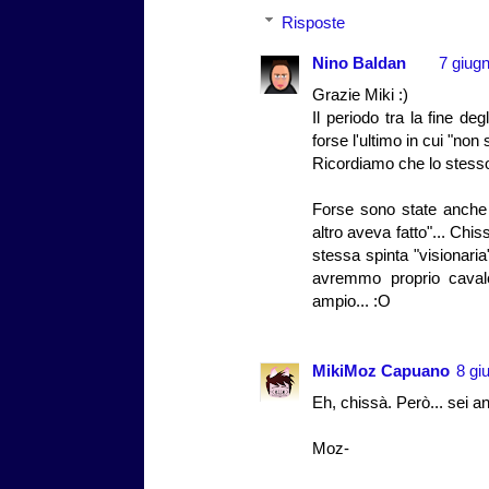
Risposte
Nino Baldan
7 giugn
Grazie Miki :)
Il periodo tra la fine deg
forse l'ultimo in cui "no
Ricordiamo che lo stesso
Forse sono state anche 
altro aveva fatto"... Ch
stessa spinta "visionari
avremmo proprio cavalc
ampio... :O
MikiMoz Capuano
8 gi
Eh, chissà. Però... sei 
Moz-