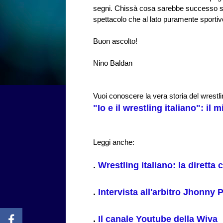
segni.
Chissà cosa sarebbe successo se n
spettacolo che al lato puramente sportivo
Buon ascolto!
Nino Baldan
Vuoi conoscere la vera storia del wrestli
"Io e il wrestling italiano": il m
Leggi anche:
.
Wrestling italiano: la diretta
.
Intervista all'arbitro Jhonny Pu
.
Il canale Youtube della Wiva