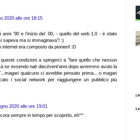
o 2020 alle ore 18:15
li anni '90 e l'inizio dei' 00, - quello del web 1.0 - è stato
n si sapeva ma si immaginava"! :)
 internet era composto da pionieri! :D
queste condizioni a spingerci a "fare quello che nessun
issà se essendo nati dieci/vent'anni dopo avremmo avuto la
a"...magari qualcuno ci avrebbe pensato prima... o magari
ato i social network per raggiungere un pubblico più
I 
ugno 2020 alle ore 19:01
Let
ancora sempre in tempo per scoprirlo, eh^^