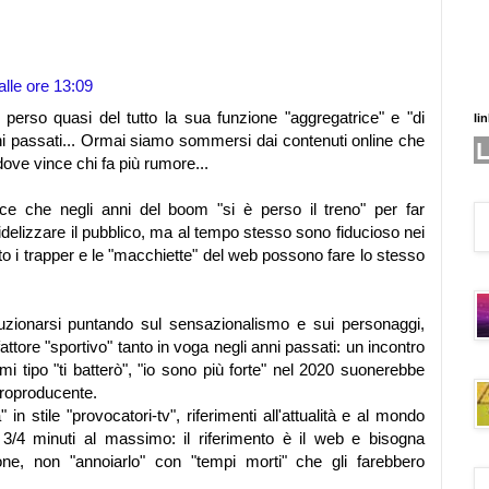
alle ore 13:09
a perso quasi del tutto la sua funzione "aggregatrice" e "di
li
 passati... Ormai siamo sommersi dai contenuti online che
 dove vince chi fa più rumore...
 che negli anni del boom "si è perso il treno" per far
 fidelizzare il pubblico, ma al tempo stesso sono fiducioso nei
 i trapper e le "macchiette" del web possono fare lo stesso
oluzionarsi puntando sul sensazionalismo e sui personaggi,
attore "sportivo" tanto in voga negli anni passati: un incontro
mi tipo "ti batterò", "io sono più forte" nel 2020 suonerebbe
troproducente.
 stile "provocatori-tv", riferimenti all'attualità e al mondo
di 3/4 minuti al massimo: il riferimento è il web e bisogna
ione, non "annoiarlo" con "tempi morti" che gli farebbero