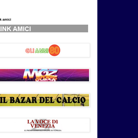
nk amici