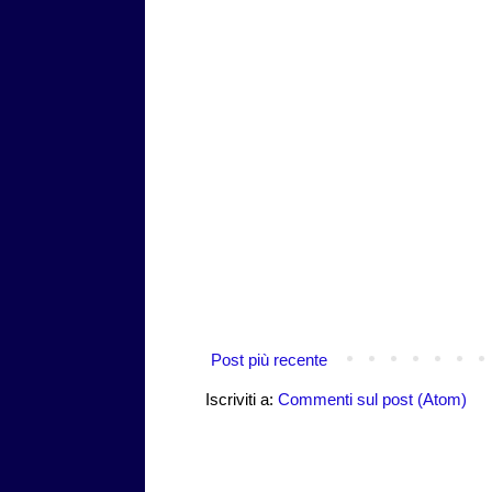
Post più recente
Iscriviti a:
Commenti sul post (Atom)