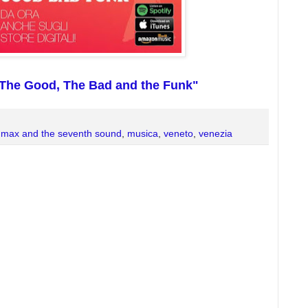
i "The Good, The Bad and the Funk"
,
max and the seventh sound
,
musica
,
veneto
,
venezia