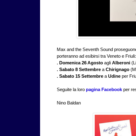
Max and the Seventh Sound proseguono la
porteranno ad esibirsi tra Veneto e Friuli:
.
Domenica 26 Agosto
agli
Alberoni
(L
.
Sabato 8 Settembre
a
Chirignago
(Me
.
Sabato 15 Settembre
a
Udine
per Fri
Seguite la loro
pagina Facebook
per res
Nino Baldan