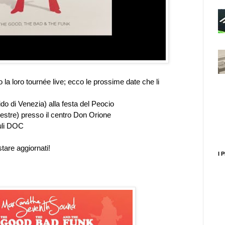
 loro tournée live; ecco le prossime date che li
ido di Venezia) alla festa del Peocio
stre) presso il centro Don Orione
uli DOC
tare aggiornati!
I 