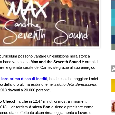
o curriculum possono vantare un'esibizione nella storica
a band veneziana
Max and the Seventh Sound
è ormai di
are le gremite serate del Carnevale grazie al suo energico
 loro primo disco di inediti
, ho deciso di omaggiare i miei
o della loro ultima esibizione nel
salotto della Serenissima
,
2018 davanti a 20.000 persone.
o Checchin
, che in 12:47 minuti ci mostra i momenti
018. Il chitarrista
Andrea Bon
ci tiene a precisare come
ssendo stato effettuato alcun rimaneggiamento o lavoro di