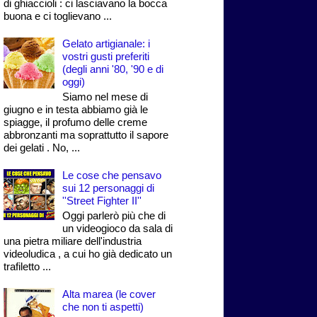
di ghiaccioli : ci lasciavano la bocca
buona e ci toglievano ...
Gelato artigianale: i
vostri gusti preferiti
(degli anni '80, '90 e di
oggi)
Siamo nel mese di
giugno e in testa abbiamo già le
spiagge, il profumo delle creme
abbronzanti ma soprattutto il sapore
dei gelati . No, ...
Le cose che pensavo
sui 12 personaggi di
''Street Fighter II''
Oggi parlerò più che di
un videogioco da sala di
una pietra miliare dell'industria
videoludica , a cui ho già dedicato un
trafiletto ...
Alta marea (le cover
che non ti aspetti)