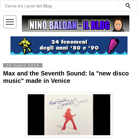
—
—
—
26 luglio 2018
Max and the Seventh Sound: la "new disco
music" made in Venice