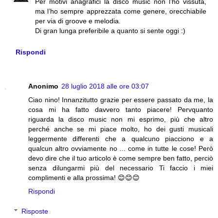
Per motivi anagrafici la disco music non l’ho vissuta,
ma l’ho sempre apprezzata come genere, orecchiabile
per via di groove e melodia.
Di gran lunga preferibile a quanto si sente oggi :)
Rispondi
Anonimo
28 luglio 2018 alle ore 03:07
Ciao nino! Innanzitutto grazie per essere passato da me, la
cosa mi ha fatto davvero tanto piacere! Pervquanto
riguarda la disco music non mi esprimo, più che altro
perché anche se mi piace molto, ho dei gusti musicali
leggermente differenti che a qualcuno piacciono e a
qualcun altro ovviamente no ... come in tutte le cose! Però
devo dire che il tuo articolo è come sempre ben fatto, perciò
senza dilungarmi più del necessario Ti faccio i miei
complimenti e alla prossima! 😊😊😊
Rispondi
Risposte