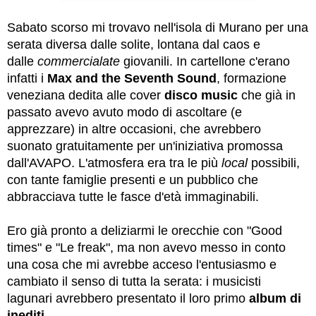
Sabato scorso mi trovavo nell'isola di Murano per una
serata diversa dalle solite, lontana dal caos e
dalle
commercialate
giovanili. In cartellone c'erano
infatti i
Max and the Seventh Sound
, formazione
veneziana dedita alle cover
disco music
che già in
passato avevo avuto modo di ascoltare (e
apprezzare) in altre occasioni, che avrebbero
suonato gratuitamente per un'iniziativa promossa
dall'AVAPO. L'atmosfera era tra le più
local
possibili,
con tante famiglie presenti e un pubblico che
abbracciava tutte le fasce d'età immaginabili.
Ero già pronto a deliziarmi le orecchie con "Good
times" e "Le freak", ma non avevo messo in conto
una cosa che mi avrebbe acceso l'entusiasmo e
cambiato il senso di tutta la serata: i musicisti
lagunari avrebbero presentato il loro primo
album di
inediti
.