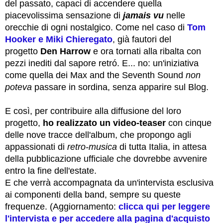
del passato, capaci di accendere quella
piacevolissima sensazione di
jamais vu
nelle
orecchie di ogni nostalgico. Come nel caso di
Tom
Hooker e Miki Chieregato
, già fautori del
progetto
Den Harrow
e ora tornati alla ribalta con
pezzi inediti dal sapore retró. E... no: un'iniziativa
come quella dei Max and the Seventh Sound
non
poteva
passare in sordina, senza apparire sul Blog.
E così, per contribuire alla diffusione del loro
progetto,
ho realizzato un
video-teaser
con cinque
delle nove tracce dell'album, che propongo agli
appassionati di
retro-musica
di tutta Italia, in attesa
della pubblicazione ufficiale che dovrebbe avvenire
entro la fine dell'estate.
E che verrà accompagnata da un'intervista esclusiva
ai componenti della band, sempre su queste
frequenze. (Aggiornamento:
clicca qui per leggere
l'intervista e per accedere alla pagina d'acquisto