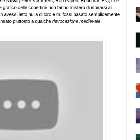
dese
Nova
(Peter Kommers, Rob Papen, Ruud van Es), che
 grafico delle copertine non fanno mistero di ispirarsi al
n avessi letto nulla di loro e mi fossi basato semplicemente
pensato piuttosto a qualche
rievocazione medievale
.