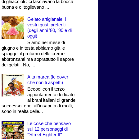
di ghiaccioli : ci lasciavano la bocca
buona e ci toglievano ...
Gelato artigianale: i
vostri gusti preferiti
(degli anni '80, '90 e di
oggi)
Siamo nel mese di
giugno e in testa abbiamo già le
spiagge, il profumo delle creme
abbronzanti ma soprattutto il sapore
dei gelati . No, ...
Alta marea (le cover
che non ti aspetti)
Eccoci con il terzo
appuntamento dedicato
ai brani italiani di grande
successo, che, all'insaputa di molti,
sono in realtà delle...
Le cose che pensavo
sui 12 personaggi di
''Street Fighter II''