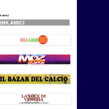
nk amici