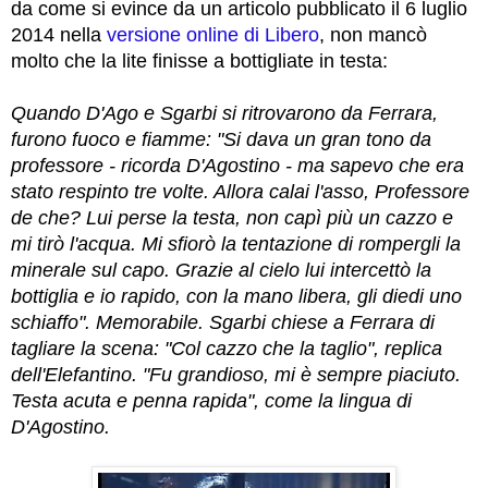
da come si evince da un articolo pubblicato il 6 luglio
2014 nella
versione online di Libero
, non mancò
molto che la lite finisse a bottigliate in testa:
Quando D'Ago e Sgarbi si ritrovarono da Ferrara,
furono fuoco e fiamme: "Si dava un gran tono da
professore - ricorda D'Agostino - ma sapevo che era
stato respinto tre volte. Allora calai l'asso, Professore
de che? Lui perse la testa, non capì più un cazzo e
mi tirò l'acqua. Mi sfiorò la tentazione di rompergli la
minerale sul capo. Grazie al cielo lui intercettò la
bottiglia e io rapido, con la mano libera, gli diedi uno
schiaffo". Memorabile. Sgarbi chiese a Ferrara di
tagliare la scena: "Col cazzo che la taglio", replica
dell'Elefantino. "Fu grandioso, mi è sempre piaciuto.
Testa acuta e penna rapida", come la lingua di
D'Agostino.