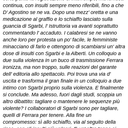
continua, con insulti sempre meno riferibili, fino a che
D' Agostino se ne va. Dopo una mezz' oretta e una
medicazione al graffio e lo schiaffo lasciato sulla
guancia di Sgarbi, l' Istruttoria va avanti soprattutto
commentando l' accaduto. I calabresi se ne vanno
anche loro per protesta un po' facile, le femministe
minacciano di farlo e ottengono di scambiarsi un' altra
dose di insulti con Sgarbi e la Alberti. Un colloquio a
due sulla violenza In un buco di trasmissione Ferrara
ironizza, ma non troppo, sulle reazioni del garante
dell' editoria allo spettacolo. Poi trova una via d'
uscita e trasforma il gran finale in un colloquio a due
intimo con Sgarbi proprio sulla violenza. E finalmente
si conclude. Ma adesso, fuori dagli studi, scoppia un
altro dibattito: tagliare o mantenere le sequenze più
violente? I collaboratori di Sgarbi sono per tagliare,
quelli di Ferrara per tenere. Alla fine un
compromesso: sì allo schiaffo, via al seguito della