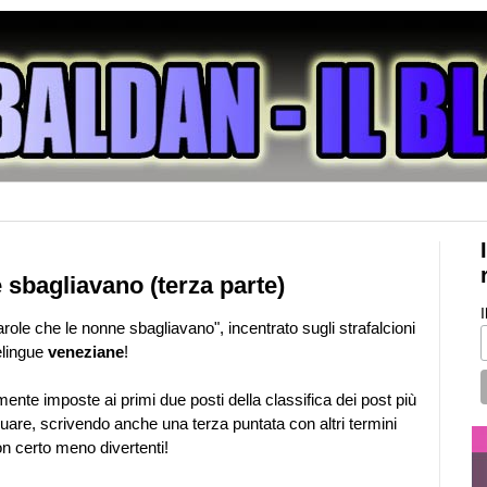
 sbagliavano (terza parte)
I
role che le nonne sbagliavano", incentrato sugli strafalcioni
elingue
veneziane
!
ente imposte ai primi due posti della classifica dei post più
nuare, scrivendo anche una terza puntata con altri termini
on certo meno divertenti!