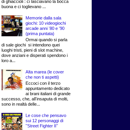
di ghiaccioli : ci lasciavano la bocca
buona e ci toglievano ...
Memorie dalla sala
giochi: 10 videogiochi
arcade anni '80 e '90
(prima puntata)
Ormai quando si parla
di sale giochi si intendono quei
luoghi tristi, pieni di slot machine,
dove anziani e disperati spendono i
loro a...
Alta marea (le cover
che non ti aspetti)
Eccoci con il terzo
appuntamento dedicato
ai brani italiani di grande
successo, che, all'insaputa di molti,
sono in realtà delle...
Le cose che pensavo
sui 12 personaggi di
''Street Fighter II''