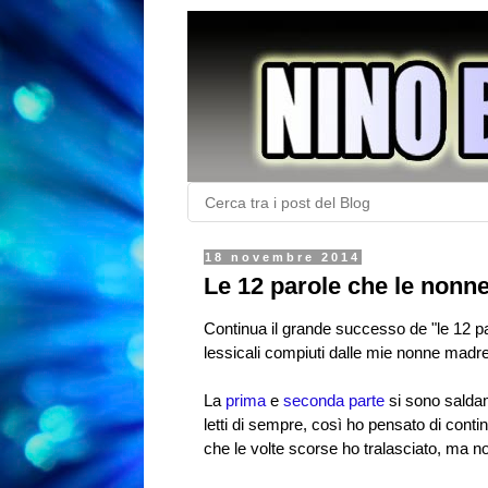
18 novembre 2014
Le 12 parole che le nonne
Continua il grande successo de "le 12 pa
lessicali compiuti dalle mie nonne madr
La
prima
e
seconda parte
si sono saldam
letti di sempre, così ho pensato di conti
che le volte scorse ho tralasciato, ma n