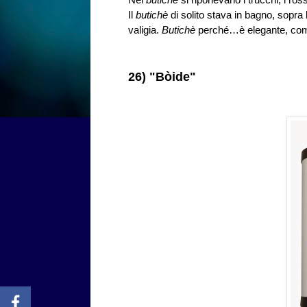
Il
butichè
di solito stava in bagno, sopra
valigia.
Butichè
perché…è elegante, com
26) "Bòide"