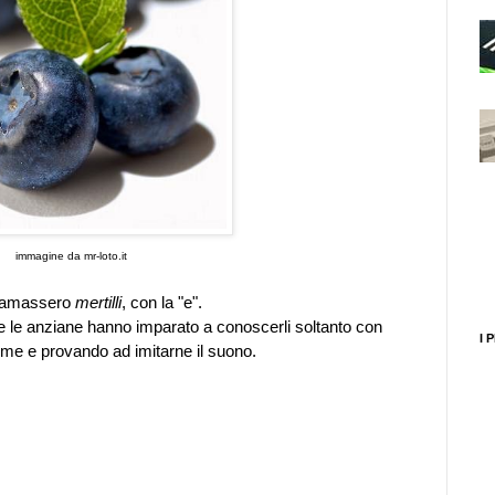
immagine da mr-loto.it
hiamassero
mertilli
, con la "e".
 e le anziane hanno imparato a conoscerli soltanto con
I 
ome e provando ad imitarne il suono.