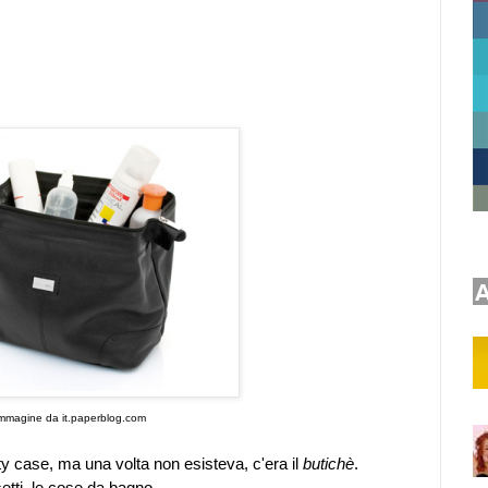
mmagine da it.paperblog.com
y case, ma una volta non esisteva, c'era il
butichè
.
setti, le cose da bagno.