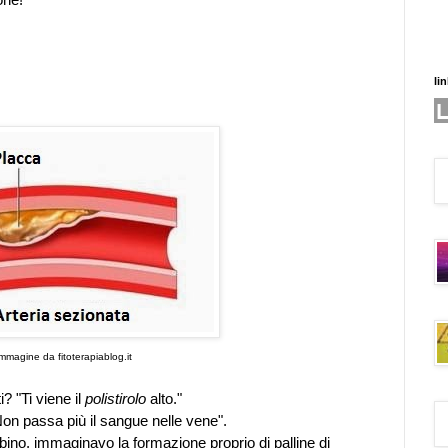
li
immagine da fitoterapiablog.it
? "Ti viene il
polistirolo
alto."
Non passa più il sangue nelle vene".
ino, immaginavo la formazione proprio di palline di