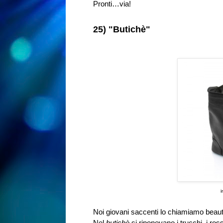
Pronti…via!
25) "Butichè"
i
Noi giovani saccenti lo chiamiamo beaut
Nel
butichè
si riponevano i trucchi, i ros