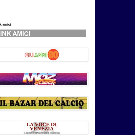
nk amici