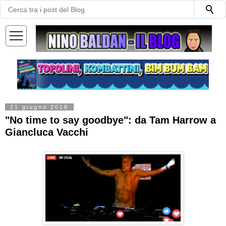
—
—
—
21 giugno 2018
"No time to say goodbye": da Tam Harrow a
Giancluca Vacchi