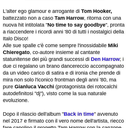
L'alter ego glamour e arrogante di
Tom Hooker,
battezzato non a caso
Tam Harrow
, ritorna con una
nuova hit intitolata "
No time to say goodbye
", pronta
a riaccendere i ricordi anni '80 di tutti i nostalgici della
Italo Disco!
Alle sue spalle c'è come sempre l'inossidabile
Miki
Chieregato
, co-autore insieme al cantante
statunitense dei più grandi successi di
Den Harrow
; i
due ci regalano un brano dancereccio accompagnato
da un video carico di satira e di ironia che prende di
mira non solo l'iconico frontman degli anni '80, ma
pure
Gianluca Vacchi
(protagonista dei rotocalchi
autodefinitosi "dj"), visto come la sua naturale
evoluzione.
Dopo il rilascio dell'album "
Back in time
" avvenuto
nel 2017 e firmato con il vero nome dell'artista, riecco
fare capolino il progetto Tam Harrow con la canzone